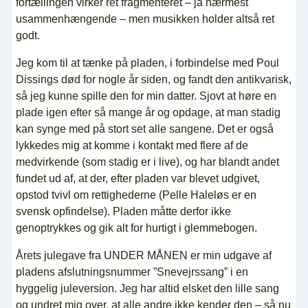
fortællingen virker ret fragmenteret – ja nærmest
usammenhængende – men musikken holder altså ret
godt.
Jeg kom til at tænke på pladen, i forbindelse med Poul
Dissings død for nogle år siden, og fandt den antikvarisk,
så jeg kunne spille den for min datter. Sjovt at høre en
plade igen efter så mange år og opdage, at man stadig
kan synge med på stort set alle sangene. Det er også
lykkedes mig at komme i kontakt med flere af de
medvirkende (som stadig er i live), og har blandt andet
fundet ud af, at der, efter pladen var blevet udgivet,
opstod tvivl om rettighederne (Pelle Haleløs er en
svensk opfindelse). Pladen måtte derfor ikke
genoptrykkes og gik alt for hurtigt i glemmebogen.
Årets julegave fra UNDER MÅNEN er min udgave af
pladens afslutningsnummer ”Snevejrssang” i en
hyggelig juleversion. Jeg har altid elsket den lille sang
og undret mig over, at alle andre ikke kender den – så nu