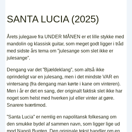
SANTA LUCIA (2025)
Årets julegave fra UNDER MÅNEN er et lille stykke med
mandolin og klassisk guitar, som meget godt ligger i tråd
med sidste års tema om ”julesange som slet ikke er
julesange”.
Dengang var det ”Bjældeklang”, som altså ikke
oprindeligt var en julesang, men i det mindste VAR en
vintersang (fra dengang man kørte i kane om vinteren).
Men i år er det en sang, der originalt faktisk slet ikke har
noget som helst med hverken jul eller vinter at gøre.
Snarere tværtimod.
”Santa Lucia” er nemlig en napolitansk folkesang om
den smukke bydel af sammen navn, som ligger lige ud
mod Napoli Bugten. Den originale tekst handler om en