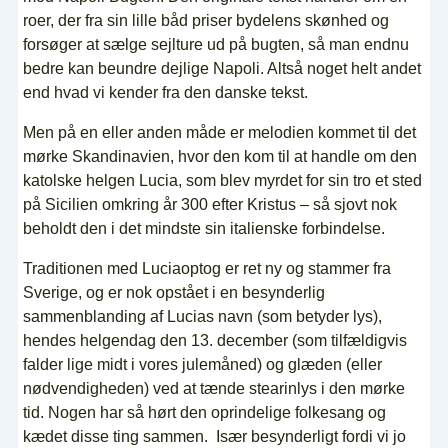
roer, der fra sin lille båd priser bydelens skønhed og
forsøger at sælge sejlture ud på bugten, så man endnu
bedre kan beundre dejlige Napoli. Altså noget helt andet
end hvad vi kender fra den danske tekst.
Men på en eller anden måde er melodien kommet til det
mørke Skandinavien, hvor den kom til at handle om den
katolske helgen Lucia, som blev myrdet for sin tro et sted
på Sicilien omkring år 300 efter Kristus – så sjovt nok
beholdt den i det mindste sin italienske forbindelse.
Traditionen med Luciaoptog er ret ny og stammer fra
Sverige, og er nok opstået i en besynderlig
sammenblanding af Lucias navn (som betyder lys),
hendes helgendag den 13. december (som tilfældigvis
falder lige midt i vores julemåned) og glæden (eller
nødvendigheden) ved at tænde stearinlys i den mørke
tid. Nogen har så hørt den oprindelige folkesang og
kædet disse ting sammen. Især besynderligt fordi vi jo