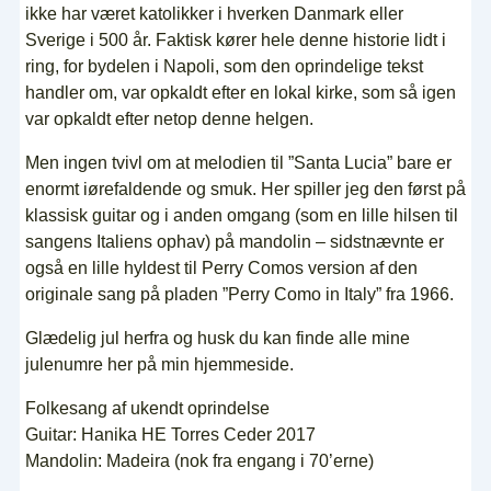
ikke har været katolikker i hverken Danmark eller
Sverige i 500 år. Faktisk kører hele denne historie lidt i
ring, for bydelen i Napoli, som den oprindelige tekst
handler om, var opkaldt efter en lokal kirke, som så igen
var opkaldt efter netop denne helgen.
Men ingen tvivl om at melodien til ”Santa Lucia” bare er
enormt iørefaldende og smuk. Her spiller jeg den først på
klassisk guitar og i anden omgang (som en lille hilsen til
sangens Italiens ophav) på mandolin – sidstnævnte er
også en lille hyldest til Perry Comos version af den
originale sang på pladen ”Perry Como in Italy” fra 1966.
Glædelig jul herfra og husk du kan finde alle mine
julenumre her på min hjemmeside.
Folkesang af ukendt oprindelse
Guitar: Hanika HE Torres Ceder 2017
Mandolin: Madeira (nok fra engang i 70’erne)