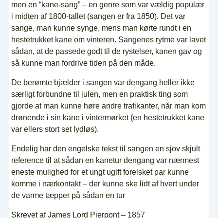
men en “kane-sang” – en genre som var vældig populær
i midten af 1800-tallet (sangen er fra 1850). Det var
sange, man kunne synge, mens man kørte rundt i en
hestetrukket kane om vinteren. Sangenes rytme var lavet
sådan, at de passede godt til de rystelser, kanen gav og
så kunne man fordrive tiden på den måde.
De berømte bjælder i sangen var dengang heller ikke
særligt forbundne til julen, men en praktisk ting som
gjorde at man kunne høre andre trafikanter, når man kom
drønende i sin kane i vintermørket (en hestetrukket kane
var ellers stort set lydløs).
Endelig har den engelske tekst til sangen en sjov skjult
reference til at sådan en kanetur dengang var nærmest
eneste mulighed for et ungt ugift forelsket par kunne
komme i nærkontakt – der kunne ske lidt af hvert under
de varme tæpper på sådan en tur
Skrevet af James Lord Pierpont – 1857