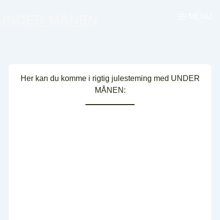
↓
MENU
UNDER MÅNEN
Menu
Hop
til
hovedindhold
Her kan du komme i rigtig julesteming med UNDER
MÅNEN: