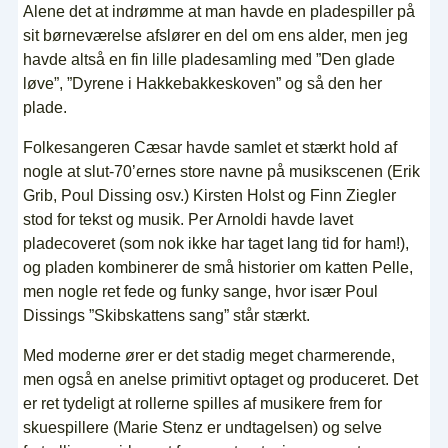
Alene det at indrømme at man havde en pladespiller på
sit børneværelse afslører en del om ens alder, men jeg
havde altså en fin lille pladesamling med ”Den glade
løve”, ”Dyrene i Hakkebakkeskoven” og så den her
plade.
Folkesangeren Cæsar havde samlet et stærkt hold af
nogle at slut-70’ernes store navne på musikscenen (Erik
Grib, Poul Dissing osv.) Kirsten Holst og Finn Ziegler
stod for tekst og musik. Per Arnoldi havde lavet
pladecoveret (som nok ikke har taget lang tid for ham!),
og pladen kombinerer de små historier om katten Pelle,
men nogle ret fede og funky sange, hvor især Poul
Dissings ”Skibskattens sang” står stærkt.
Med moderne ører er det stadig meget charmerende,
men også en anelse primitivt optaget og produceret. Det
er ret tydeligt at rollerne spilles af musikere frem for
skuespillere (Marie Stenz er undtagelsen) og selve