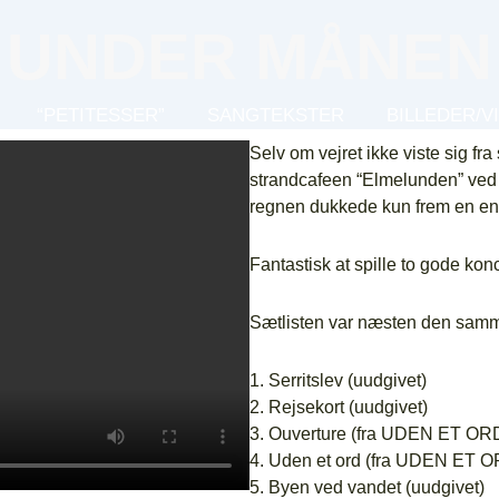
UNDER MÅNEN
“PETITESSER”
SANGTEKSTER
BILLEDER/V
Selv om vejret ikke viste sig fra
strandcafeen “Elmelunden” ved
regnen dukkede kun frem en en
Fantastisk at spille to gode ko
Sætlisten var næsten den samme
1. Serritslev (uudgivet)
2. Rejsekort (uudgivet)
3. Ouverture (fra UDEN ET OR
4. Uden et ord (fra UDEN ET 
5. Byen ved vandet (uudgivet)