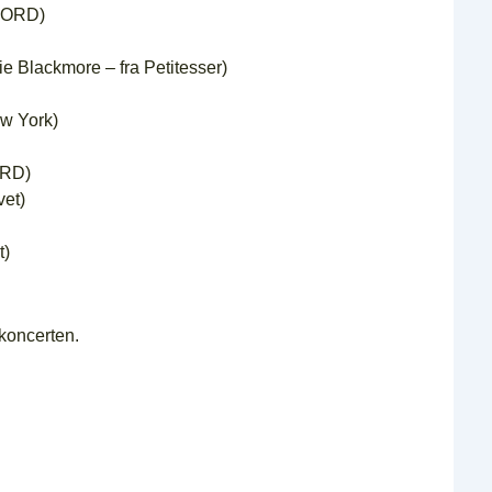
 ORD)
e Blackmore – fra Petitesser)
ew York)
ORD)
vet)
t)
 koncerten.