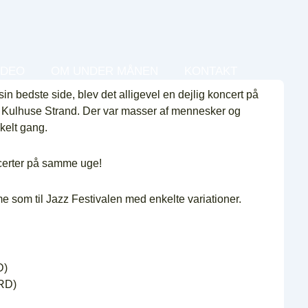
IDEO
OM UNDER MÅNEN
KONTAKT
 sin bedste side, blev det alligevel en dejlig koncert på
 Kulhuse Strand. Der var masser af mennesker og
kelt gang.
ncerter på samme uge!
 som til Jazz Festivalen med enkelte variationer.
D)
ORD)