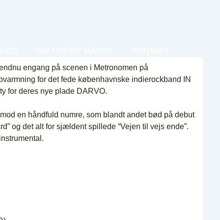
IDEO
OM UNDER MÅNEN
KONTAKT
dnu engang på scenen i Metronomen på
opvarmning for det fede københavnske indierockband IN
ty for deres nye plade DARVO.
t imod en håndfuld numre, som blandt andet bød på debut
” og det alt for sjældent spillede “Vejen til vejs ende”.
instrumental.