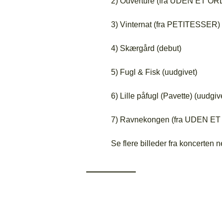
2) Ouverture (fra UDEN ET OR
3) Vinternat (fra PETITESSER)
4) Skærgård (debut)
5) Fugl & Fisk (uudgivet)
6) Lille påfugl (Pavette) (uudgiv
7) Ravnekongen (fra UDEN E
Se flere billeder fra koncerten n