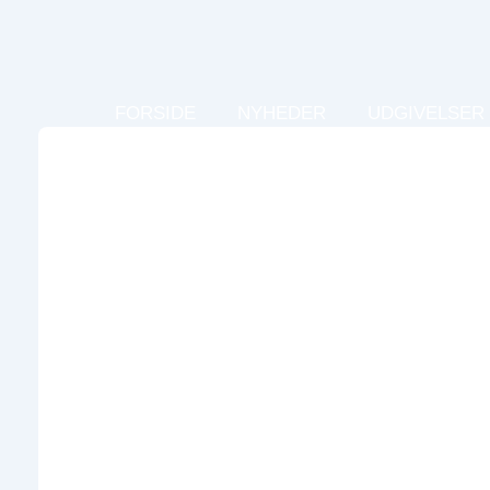
↓
Hop
til
hovedindhold
Main
FORSIDE
NYHEDER
UDGIVELSER
Navigation