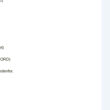
D)
et)
T ORD)
edenfor.