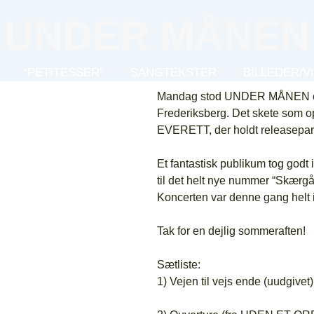
UNDER MÅNEN
“PETITESSER”
SANGTEKSTER
BILLEDER/V
Mandag stod UNDER MÅNEN en
Frederiksberg. Det skete som 
EVERETT, der holdt releasepar
Et fantastisk publikum tog god
til det helt nye nummer “Skærgård
Koncerten var denne gang helt 
Tak for en dejlig sommeraften!
Sætliste:
1) Vejen til vejs ende (uudgivet)