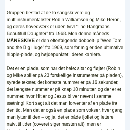
Gruppen bestod af de to sangskrivere og
multiinstrumentalister Robin Williamson og Mike Heron,
og deres hovedværk er uden tvivl ”The Hangmans
Beautifull Daughter” fra 1968. Men denne måneds
MÅNESKIVE
er den efterfølgende dobbelt-lp ”Wee Tam
and the Big Huge” fra 1969, som for mig er den ultimative
hippie-plade, og højdepunktet i deres karriere.
Det er en plade, som har det hele: sitar og fløjter (Robin
og Mike spiller på 23 forskellige instrumenter på pladen),
syrede tekster, det korteste nummer er på 16 sekunder,
det længste nummer er på knap 10 minutter, og der er et
nummer, hvor Hitler og Jesus bliver nævnt i samme
sætning! Kort sagt alt det man forventer af en plade fra
den tid. Men det er også en plade som vokser, hver gang
man lytter til den – og ja, det er både fjollet og lettere
naivt til tider (coveret siger næsten alt), men er