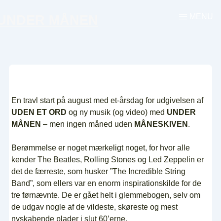
↓
MENU
UNDER MÅNEN
Menu
Hop
til
hovedindhold
En travl start på august med et-årsdag for udgivelsen af
UDEN ET ORD
og ny musik (og video) med
UNDER
MÅNEN
– men ingen måned uden
MÅNESKIVEN
.
Berømmelse er noget mærkeligt noget, for hvor alle
kender The Beatles, Rolling Stones og Led Zeppelin er
det de færreste, som husker ”The Incredible String
Band”, som ellers var en enorm inspirationskilde for de
tre førnævnte. De er gået helt i glemmebogen, selv om
de udgav nogle af de vildeste, skøreste og mest
nyskabende plader i slut 60’erne.