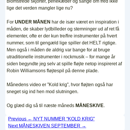
blomstrede skjorter, perlekæder og sange om fred ikke
lige det verden mangler lige nu?
For
UNDER MÅNEN
har de især været en inspiration i
måden, de skaber lydbilleder og stemninger ud af ret få
elementer, ofte er der kun tre/fire instrumenter på hvert
nummer, som til gengæld lige spiller det HELT rigtige.
Men også i måden de aldrig var bange for at bruge
utraditionelle instrumenter i rockmusik – for mange år
siden begyndte jeg selv at spille fløjte netop inspireret af
Robin Williamsons fløjtespil på denne plade.
Månedens video er ”Kold krig”, hvor fløjten også har
sneget sig ind hen mod slutningen.
Og glæd dig så til næste måneds
MÅNESKIVE
.
Indlægsnavigation
Previous
← NYT NUMMER “KOLD KRIG”
Next
MÅNESKIVEN SEPTEMBER →