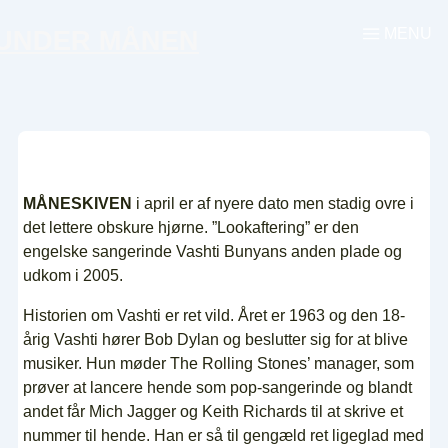
↓
MENU
UNDER MÅNEN
Menu
Hop
til
hovedindhold
MÅNESKIVEN
i april er af nyere dato men stadig ovre i
det lettere obskure hjørne. ”Lookaftering” er den
engelske sangerinde Vashti Bunyans anden plade og
udkom i 2005.
Historien om Vashti er ret vild. Året er 1963 og den 18-
årig Vashti hører Bob Dylan og beslutter sig for at blive
musiker. Hun møder The Rolling Stones’ manager, som
prøver at lancere hende som pop-sangerinde og blandt
andet får Mich Jagger og Keith Richards til at skrive et
nummer til hende. Han er så til gengæld ret ligeglad med