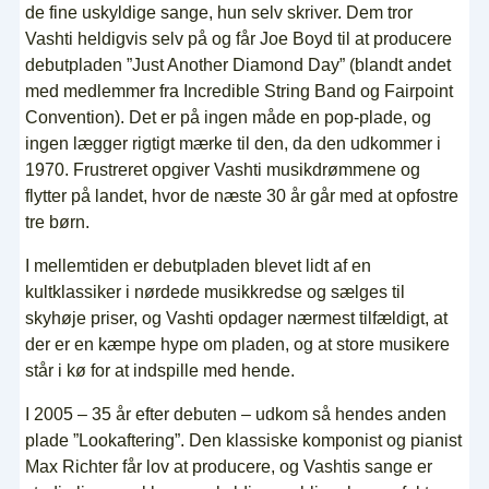
de fine uskyldige sange, hun selv skriver. Dem tror
Vashti heldigvis selv på og får Joe Boyd til at producere
debutpladen ”Just Another Diamond Day” (blandt andet
med medlemmer fra Incredible String Band og Fairpoint
Convention). Det er på ingen måde en pop-plade, og
ingen lægger rigtigt mærke til den, da den udkommer i
1970. Frustreret opgiver Vashti musikdrømmene og
flytter på landet, hvor de næste 30 år går med at opfostre
tre børn.
I mellemtiden er debutpladen blevet lidt af en
kultklassiker i nørdede musikkredse og sælges til
skyhøje priser, og Vashti opdager nærmest tilfældigt, at
der er en kæmpe hype om pladen, og at store musikere
står i kø for at indspille med hende.
I 2005 – 35 år efter debuten – udkom så hendes anden
plade ”Lookaftering”. Den klassiske komponist og pianist
Max Richter får lov at producere, og Vashtis sange er