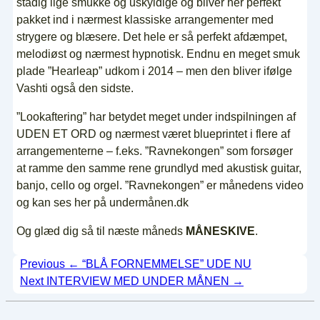
stadig lige smukke og uskyldige og bliver her perfekt
pakket ind i nærmest klassiske arrangementer med
strygere og blæsere. Det hele er så perfekt afdæmpet,
melodiøst og nærmest hypnotisk. Endnu en meget smuk
plade ”Hearleap” udkom i 2014 – men den bliver ifølge
Vashti også den sidste.
”Lookaftering” har betydet meget under indspilningen af
UDEN ET ORD og nærmest været blueprintet i flere af
arrangementerne – f.eks. ”Ravnekongen” som forsøger
at ramme den samme rene grundlyd med akustisk guitar,
banjo, cello og orgel. ”Ravnekongen” er månedens video
og kan ses her på undermånen.dk
Og glæd dig så til næste måneds
MÅNESKIVE
.
Indlægsnavigation
Previous
← “BLÅ FORNEMMELSE” UDE NU
Next
INTERVIEW MED UNDER MÅNEN →