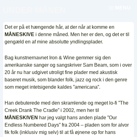
↓
MENU
UNDER MÅNEN
Menu
Hop
til
hovedindhold
Det er på et hængende hår, at der når at komme en
MÅNESKIVE
i denne måned. Men her er den, og det er til
gengæld en af mine absolutte yndlingsplader.
Bag kunstnernavnet Iron & Wine gemmer sig den
amerikanske sanger og sangskriver Sam Beam, som i over
20 år nu har udgivet utroligt fine plader med akustisk
baseret musik, som blander folk, jazz og rock i den genre
som meget intetsigende kaldes ”americana”.
Han debuterede med den skramlende og meget lo-fi ”The
Creek Drank The Cradle” i 2002, men her til
MÅNESKIVEN
har jeg valgt hans anden plade ”Our
Endless Numbered Days” fra 2004 – pladen som for alvor
fik folk (inklusiv mig selv) til at få øjnene op for hans