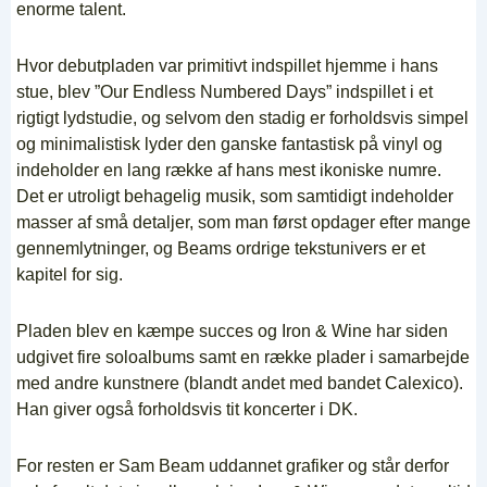
enorme talent.
Hvor debutpladen var primitivt indspillet hjemme i hans
stue, blev ”Our Endless Numbered Days” indspillet i et
rigtigt lydstudie, og selvom den stadig er forholdsvis simpel
og minimalistisk lyder den ganske fantastisk på vinyl og
indeholder en lang række af hans mest ikoniske numre.
Det er utroligt behagelig musik, som samtidigt indeholder
masser af små detaljer, som man først opdager efter mange
gennemlytninger, og Beams ordrige tekstunivers er et
kapitel for sig.
Pladen blev en kæmpe succes og Iron & Wine har siden
udgivet fire soloalbums samt en række plader i samarbejde
med andre kunstnere (blandt andet med bandet Calexico).
Han giver også forholdsvis tit koncerter i DK.
For resten er Sam Beam uddannet grafiker og står derfor