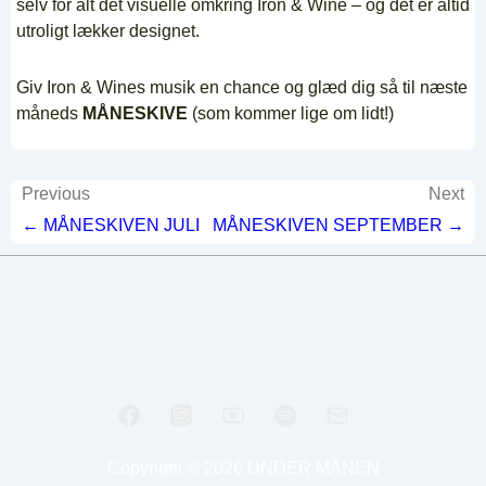
selv for alt det visuelle omkring Iron & Wine – og det er altid
utroligt lækker designet.
Giv Iron & Wines musik en chance og glæd dig så til næste
måneds
MÅNESKIVE
(som kommer lige om lidt!)
Indlægsnavigation
Previous
Next
← MÅNESKIVEN JULI
MÅNESKIVEN SEPTEMBER →
Copyright © 2026
UNDER MÅNEN