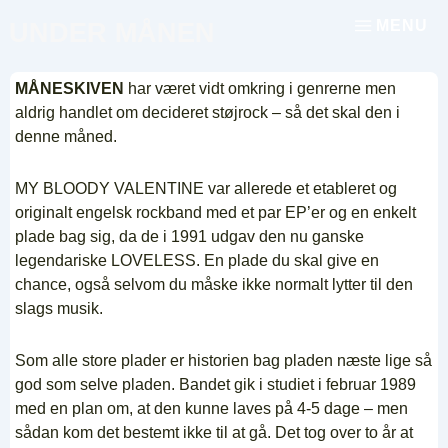
↓
MENU
UNDER MÅNEN
Menu
Hop
til
hovedindhold
MÅNESKIVEN
har været vidt omkring i genrerne men
aldrig handlet om decideret støjrock – så det skal den i
denne måned.
MY BLOODY VALENTINE var allerede et etableret og
originalt engelsk rockband med et par EP’er og en enkelt
plade bag sig, da de i 1991 udgav den nu ganske
legendariske LOVELESS. En plade du skal give en
chance, også selvom du måske ikke normalt lytter til den
slags musik.
Som alle store plader er historien bag pladen næste lige så
god som selve pladen. Bandet gik i studiet i februar 1989
med en plan om, at den kunne laves på 4-5 dage – men
sådan kom det bestemt ikke til at gå. Det tog over to år at