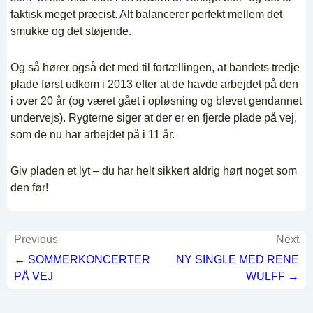
faktisk meget præcist. Alt balancerer perfekt mellem det
smukke og det støjende.
Og så hører også det med til fortællingen, at bandets tredje
plade først udkom i 2013 efter at de havde arbejdet på den
i over 20 år (og været gået i opløsning og blevet gendannet
undervejs). Rygterne siger at der er en fjerde plade på vej,
som de nu har arbejdet på i 11 år.
Giv pladen et lyt – du har helt sikkert aldrig hørt noget som
den før!
Indlægsnavigation
Previous
Next
← SOMMERKONCERTER
NY SINGLE MED RENE
PÅ VEJ
WULFF →