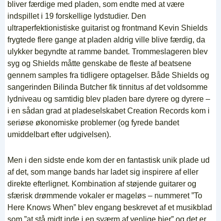
bliver færdige med pladen, som endte med at være
indspillet i 19 forskellige lydstudier. Den
ultraperfektionistiske guitarist og frontmand Kevin Shields
frygtede flere gange at pladen aldrig ville blive færdig, da
ulykker begyndte at ramme bandet. Trommeslageren blev
syg og Shields måtte genskabe de fleste af beatsene
gennem samples fra tidligere optagelser. Både Shields og
sangerinden Bilinda Butcher fik tinnitus af det voldsomme
lydniveau og samtidig blev pladen bare dyrere og dyrere –
i en sådan grad at pladeselskabet Creation Records kom i
seriøse økonomiske problemer (og fyrede bandet
umiddelbart efter udgivelsen).
Men i den sidste ende kom der en fantastisk unik plade ud
af det, som mange bands har ladet sig inspirere af eller
direkte efterlignet. Kombination af støjende guitarer og
sfærisk drømmende vokaler er mageløs – nummeret ”To
Here Knows When” blev engang beskrevet af et musikblad
som ”at stå midt inde i en sværm af venlige bier” og det er