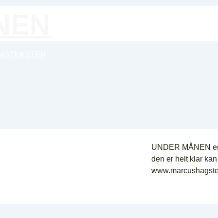
NEN
NGTEKSTER
UNDER MÅNEN er i 
den er helt klar ka
www.marcushagst