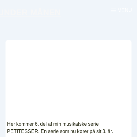
↓
MENU
UNDER MÅNEN
Menu
Hop
til
hovedindhold
Her kommer 6. del af min musikalske serie
PETITESSER. En serie som nu kører på sit 3. år.