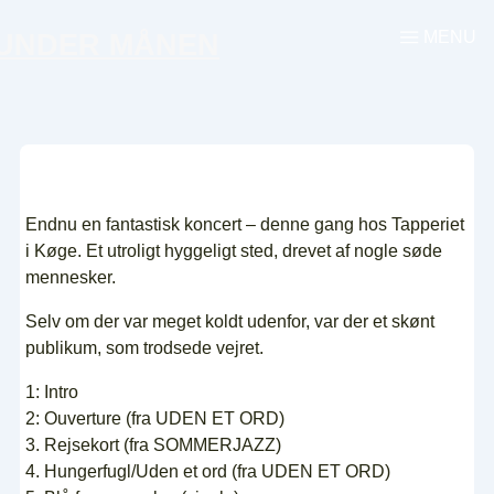
↓
MENU
UNDER MÅNEN
Menu
Hop
til
hovedindhold
Endnu en fantastisk koncert – denne gang hos Tapperiet
i Køge. Et utroligt hyggeligt sted, drevet af nogle søde
mennesker.
Selv om der var meget koldt udenfor, var der et skønt
publikum, som trodsede vejret.
1: Intro
2: Ouverture (fra UDEN ET ORD)
3. Rejsekort (fra SOMMERJAZZ)
4. Hungerfugl/Uden et ord (fra UDEN ET ORD)