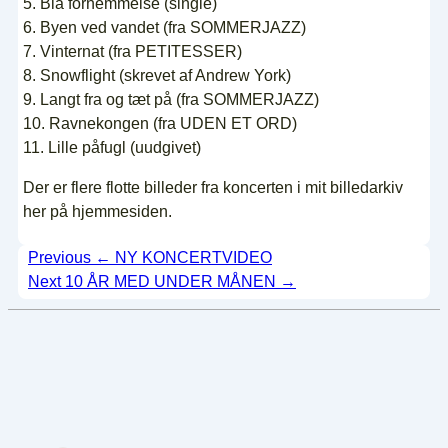
5. Blå fornemmelse (single)
6. Byen ved vandet (fra SOMMERJAZZ)
7. Vinternat (fra PETITESSER)
8. Snowflight (skrevet af Andrew York)
9. Langt fra og tæt på (fra SOMMERJAZZ)
10. Ravnekongen (fra UDEN ET ORD)
11. Lille påfugl (uudgivet)
Der er flere flotte billeder fra koncerten i mit billedarkiv
her på hjemmesiden.
Indlægsnavigation
Previous
← NY KONCERTVIDEO
Next
10 ÅR MED UNDER MÅNEN →