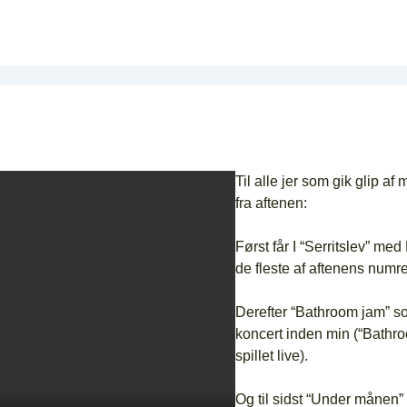
Til alle jer som gik glip a
fra aftenen:
Først får I “Serritslev” m
de fleste af aftenens numre
Derefter “Bathroom jam” s
koncert inden min (“Bathro
spillet live).
Og til sidst “Under månen