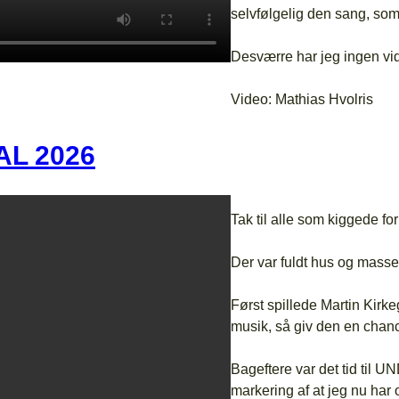
selvfølgelig den sang, som 
Desværre har jeg ingen vid
Video: Mathias Hvolris
AL 2026
Tak til alle som kiggede f
Der var fuldt hus og mass
Først spillede Martin Kirk
musik, så giv den en chanc
Bageftere var det tid til 
markering af at jeg nu har 