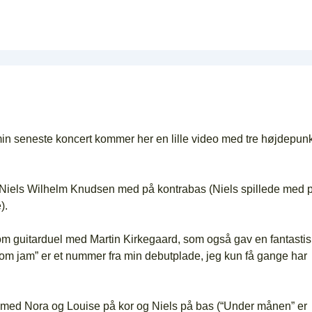
f min seneste koncert kommer her en lille video med tre højdepun
ed Niels Wilhelm Knudsen med på kontrabas (Niels spillede med 
).
om guitarduel med Martin Kirkegaard, som også gav en fantastis
om jam” er et nummer fra min debutplade, jeg kun få gange har
” med Nora og Louise på kor og Niels på bas (“Under månen” er