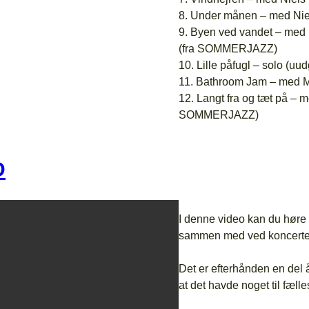
8. Under månen – med Nie
9. Byen ved vandet – med
(fra SOMMERJAZZ)
10. Lille påfugl – solo (uud
11. Bathroom Jam – med M
12. Langt fra og tæt på –
SOMMERJAZZ)
D
I denne video kan du høre 
sammen med ved koncerten
Det er efterhånden en del år
at det havde noget til fæ