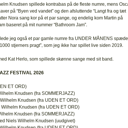
helm Knudsen spillede kontrabas på de fleste numre, mens Osc
laver på “Byen ved vandet” og den afsluttende “Langt fra og tæt
tter Nora sang kor på et par sange, og endelig kom Martin på
r jam baseret på mit nummer “Bathroom Jam”.
pillede jeg også et par gamle numre fra UNDER MÅNENS spæde
000 stjerners pragt”, som jeg ikke har spillet live siden 2019.
f med Kat Herlo, som spillede skønne sange med sit band.
AZZ FESTIVAL 2026
 UDEN ET ORD)
s Wilhelm Knudsen (fra SOMMERJAZZ)
ls Wilhelm Knudsen (fra UDEN ET ORD)
ls Wilhelm Knudsen (fra UDEN ET ORD)
s Wilhelm Knudsen (fra SOMMERJAZZ)
 med Niels Wilhelm Knudsen (uudgivet)
s Wilhelm Knudsen (fra UDEN ET ORD)