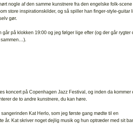
 hørt nogle af den samme kunstnere fra den engelske folk-scene 
m store inspirationskilder, og så spiller han finger-style-guitar l
elv gør.
in går på klokken 19:00 og jeg følger lige efter (og der går rygter
get sammen…).
vores koncert på Copenhagen Jazz Festival, og inden da kommer 
nterer de to andre kunstnere, du kan høre.
m sangerinden Kat Herlo, som jeg første gang mødte til en
e år. Kat skriver noget dejlig musik og hun optræder med sit ba