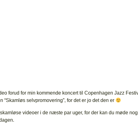
ideo forud for min kommende koncert til Copenhagen Jazz Festi
den “Skamløs selvpromovering”, for det er jo det den er
å skamløse videoer i de næste par uger, for der kan du møde nog
 dagen.