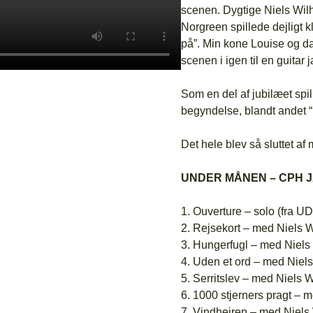
scenen. Dygtige Niels Wil
Norgreen spillede dejligt k
på”. Min kone Louise og da
scenen i igen til en guita
Som en del af jubilæet s
begyndelse, blandt andet “1
Det hele blev så sluttet a
UNDER MÅNEN – CPH J
1. Ouverture – solo (fra
2. Rejsekort – med Niel
3. Hungerfugl – med Nie
4. Uden et ord – med Nie
5. Serritslev – med Niel
6. 1000 stjerners pragt –
7. Vindhejren – med Niel