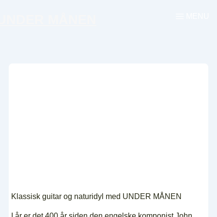
↓
MENU
UNDER MÅNEN
Menu
Hop
til
hovedindhold
Klassisk guitar og naturidyl med UNDER MÅNEN
I år er det 400 år siden den engelske komponist John