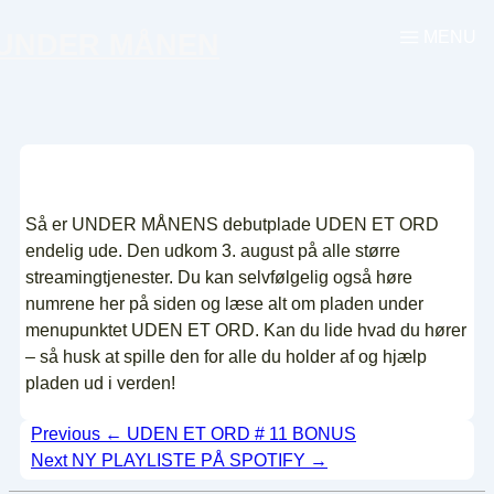
↓
MENU
UNDER MÅNEN
Menu
Hop
til
hovedindhold
Så er UNDER MÅNENS debutplade UDEN ET ORD
endelig ude. Den udkom 3. august på alle større
streamingtjenester. Du kan selvfølgelig også høre
numrene her på siden og læse alt om pladen under
menupunktet UDEN ET ORD. Kan du lide hvad du hører
– så husk at spille den for alle du holder af og hjælp
pladen ud i verden!
Indlægsnavigation
Previous
← UDEN ET ORD # 11 BONUS
Next
NY PLAYLISTE PÅ SPOTIFY →