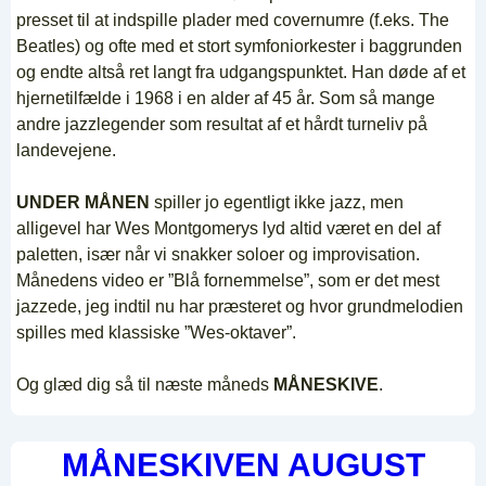
presset til at indspille plader med covernumre (f.eks. The
Beatles) og ofte med et stort symfoniorkester i baggrunden
og endte altså ret langt fra udgangspunktet. Han døde af et
hjernetilfælde i 1968 i en alder af 45 år. Som så mange
andre jazzlegender som resultat af et hårdt turneliv på
landevejene.
UNDER MÅNEN
spiller jo egentligt ikke jazz, men
alligevel har Wes Montgomerys lyd altid været en del af
paletten, især når vi snakker soloer og improvisation.
Månedens video er ”Blå fornemmelse”, som er det mest
jazzede, jeg indtil nu har præsteret og hvor grundmelodien
spilles med klassiske ”Wes-oktaver”.
Og glæd dig så til næste måneds
MÅNESKIVE
.
MÅNESKIVEN AUGUST