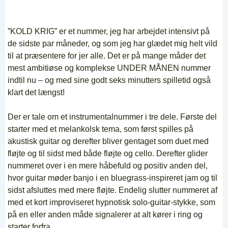
”KOLD KRIG” er et nummer, jeg har arbejdet intensivt på
de sidste par måneder, og som jeg har glædet mig helt vild
til at præsentere for jer alle. Det er på mange måder det
mest ambitiøse og komplekse UNDER MÅNEN nummer
indtil nu – og med sine godt seks minutters spilletid også
klart det længst!
Der er tale om et instrumentalnummer i tre dele. Første del
starter med et melankolsk tema, som først spilles på
akustisk guitar og derefter bliver gentaget som duet med
fløjte og til sidst med både fløjte og cello. Derefter glider
nummeret over i en mere håbefuld og positiv anden del,
hvor guitar møder banjo i en bluegrass-inspireret jam og til
sidst afsluttes med mere fløjte. Endelig slutter nummeret af
med et kort improviseret hypnotisk solo-guitar-stykke, som
på en eller anden måde signalerer at alt kører i ring og
starter forfra.