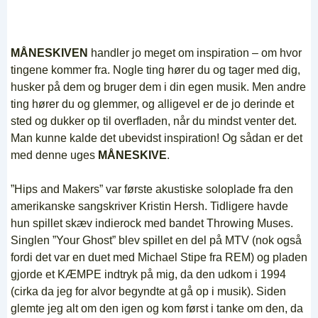
MÅNESKIVEN
handler jo meget om inspiration – om hvor
tingene kommer fra. Nogle ting hører du og tager med dig,
husker på dem og bruger dem i din egen musik. Men andre
ting hører du og glemmer, og alligevel er de jo derinde et
sted og dukker op til overfladen, når du mindst venter det.
Man kunne kalde det ubevidst inspiration! Og sådan er det
med denne uges
MÅNESKIVE
.
”Hips and Makers” var første akustiske soloplade fra den
amerikanske sangskriver Kristin Hersh. Tidligere havde
hun spillet skæv indierock med bandet Throwing Muses.
Singlen ”Your Ghost” blev spillet en del på MTV (nok også
fordi det var en duet med Michael Stipe fra REM) og pladen
gjorde et KÆMPE indtryk på mig, da den udkom i 1994
(cirka da jeg for alvor begyndte at gå op i musik). Siden
glemte jeg alt om den igen og kom først i tanke om den, da