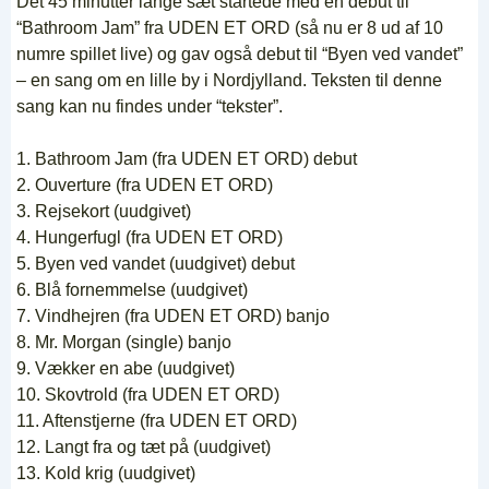
Det 45 minutter lange sæt startede med en debut til
“Bathroom Jam” fra UDEN ET ORD (så nu er 8 ud af 10
numre spillet live) og gav også debut til “Byen ved vandet”
– en sang om en lille by i Nordjylland. Teksten til denne
sang kan nu findes under “tekster”.
1. Bathroom Jam (fra UDEN ET ORD) debut
2. Ouverture (fra UDEN ET ORD)
3. Rejsekort (uudgivet)
4. Hungerfugl (fra UDEN ET ORD)
5. Byen ved vandet (uudgivet) debut
6. Blå fornemmelse (uudgivet)
7. Vindhejren (fra UDEN ET ORD) banjo
8. Mr. Morgan (single) banjo
9. Vækker en abe (uudgivet)
10. Skovtrold (fra UDEN ET ORD)
11. Aftenstjerne (fra UDEN ET ORD)
12. Langt fra og tæt på (uudgivet)
13. Kold krig (uudgivet)