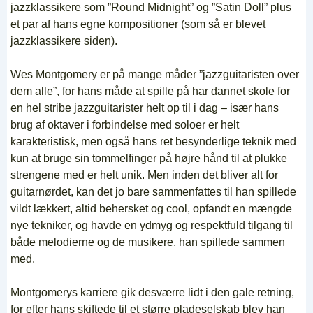
jazzklassikere som ”Round Midnight” og ”Satin Doll” plus
et par af hans egne kompositioner (som så er blevet
jazzklassikere siden).
Wes Montgomery er på mange måder ”jazzguitaristen over
dem alle”, for hans måde at spille på har dannet skole for
en hel stribe jazzguitarister helt op til i dag – især hans
brug af oktaver i forbindelse med soloer er helt
karakteristisk, men også hans ret besynderlige teknik med
kun at bruge sin tommelfinger på højre hånd til at plukke
strengene med er helt unik. Men inden det bliver alt for
guitarnørdet, kan det jo bare sammenfattes til han spillede
vildt lækkert, altid behersket og cool, opfandt en mængde
nye tekniker, og havde en ydmyg og respektfuld tilgang til
både melodierne og de musikere, han spillede sammen
med.
Montgomerys karriere gik desværre lidt i den gale retning,
for efter hans skiftede til et større pladeselskab blev han