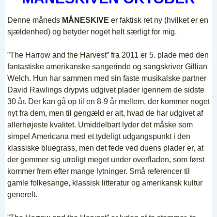
Denne måneds
MÅNESKIVE
er faktisk ret ny (hvilket er en
sjældenhed) og betyder noget helt særligt for mig.
”The Harrow and the Harvest” fra 2011 er 5. plade med den
fantastiske amerikanske sangerinde og sangskriver Gillian
Welch. Hun har sammen med sin faste musikalske partner
David Rawlings drypvis udgivet plader igennem de sidste
30 år. Der kan gå op til en 8-9 år mellem, der kommer noget
nyt fra dem, men til gengæld er alt, hvad de har udgivet af
allerhøjeste kvalitet. Umiddelbart lyder det måske som
simpel Americana med et tydeligt udgangspunkt i den
klassiske bluegrass, men det fede ved duens plader er, at
der gemmer sig utroligt meget under overfladen, som først
kommer frem efter mange lytninger. Små referencer til
gamle folkesange, klassisk litteratur og amerikansk kultur
generelt.