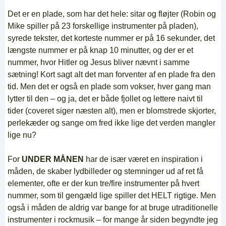
Det er en plade, som har det hele: sitar og fløjter (Robin og
Mike spiller på 23 forskellige instrumenter på pladen),
syrede tekster, det korteste nummer er på 16 sekunder, det
længste nummer er på knap 10 minutter, og der er et
nummer, hvor Hitler og Jesus bliver nævnt i samme
sætning! Kort sagt alt det man forventer af en plade fra den
tid. Men det er også en plade som vokser, hver gang man
lytter til den – og ja, det er både fjollet og lettere naivt til
tider (coveret siger næsten alt), men er blomstrede skjorter,
perlekæder og sange om fred ikke lige det verden mangler
lige nu?
For
UNDER MÅNEN
har de især været en inspiration i
måden, de skaber lydbilleder og stemninger ud af ret få
elementer, ofte er der kun tre/fire instrumenter på hvert
nummer, som til gengæld lige spiller det HELT rigtige. Men
også i måden de aldrig var bange for at bruge utraditionelle
instrumenter i rockmusik – for mange år siden begyndte jeg