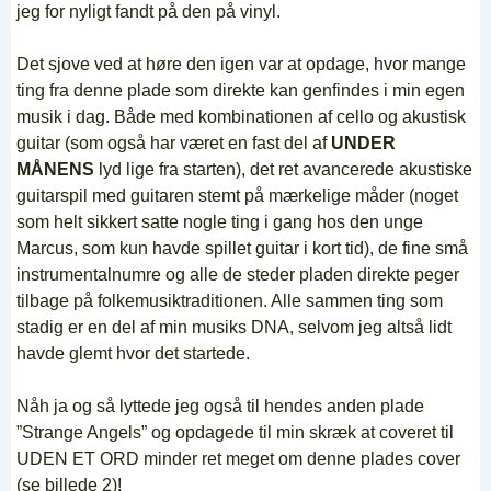
jeg for nyligt fandt på den på vinyl.
Det sjove ved at høre den igen var at opdage, hvor mange
ting fra denne plade som direkte kan genfindes i min egen
musik i dag. Både med kombinationen af cello og akustisk
guitar (som også har været en fast del af
UNDER
MÅNENS
lyd lige fra starten), det ret avancerede akustiske
guitarspil med guitaren stemt på mærkelige måder (noget
som helt sikkert satte nogle ting i gang hos den unge
Marcus, som kun havde spillet guitar i kort tid), de fine små
instrumentalnumre og alle de steder pladen direkte peger
tilbage på folkemusiktraditionen. Alle sammen ting som
stadig er en del af min musiks DNA, selvom jeg altså lidt
havde glemt hvor det startede.
Nåh ja og så lyttede jeg også til hendes anden plade
”Strange Angels” og opdagede til min skræk at coveret til
UDEN ET ORD minder ret meget om denne plades cover
(se billede 2)!