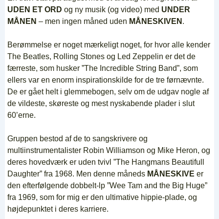
UDEN ET ORD
og ny musik (og video) med
UNDER
MÅNEN
– men ingen måned uden
MÅNESKIVEN
.
Berømmelse er noget mærkeligt noget, for hvor alle kender
The Beatles, Rolling Stones og Led Zeppelin er det de
færreste, som husker ”The Incredible String Band”, som
ellers var en enorm inspirationskilde for de tre førnævnte.
De er gået helt i glemmebogen, selv om de udgav nogle af
de vildeste, skøreste og mest nyskabende plader i slut
60’erne.
Gruppen bestod af de to sangskrivere og
multiinstrumentalister Robin Williamson og Mike Heron, og
deres hovedværk er uden tvivl ”The Hangmans Beautifull
Daughter” fra 1968. Men denne måneds
MÅNESKIVE
er
den efterfølgende dobbelt-lp ”Wee Tam and the Big Huge”
fra 1969, som for mig er den ultimative hippie-plade, og
højdepunktet i deres karriere.