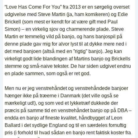
“Love Has Come For You” fra 2013 er en sørgelig overset
udgivelse med Steve Martin (ja, ham komikeren) og Edie
Brickell (som mest er kendt for at være gift med Paul
Simon) – en virkelig sjov og charmerende plade. Steve
Martin er temmelig vild på banjo, og hans banjospil på
denne plade gav mig for alvor lyst til at dykke mere ned i
det med banjoen (altså med en ”rigtig” banjo). Jeg kan
virkeligt godt lide blandingen af Martins banjo og Brickells
stemme og små-naive tekster. De har siden udgivet endnu
en plade sammen, som også er ret god.
Men nu er jeg venstrehåndet og venstrehåndede banjoer
hænger ikke på træerne i Danmark (det ville også se
mærkeligt ud!), og som ved et lykketræf dukkede der
præcis på samme tid en venstrehåndet banjo op på DBA –
endda en banjo af fineste kvalitet, håndbygget af Leon
Ballard i det sydlige England og til en særdeles fornuftig
pris (i forhold til hvad sådan en banjo rent faktisk koster fra