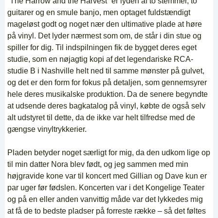
”The Harrow and the Harvest” er lyden af to stemmer, to
guitarer og en smule banjo, men optaget fuldstændigt
mageløst godt og noget nær den ultimative plade at høre
på vinyl. Det lyder nærmest som om, de står i din stue og
spiller for dig. Til indspilningen fik de bygget deres eget
studie, som en nøjagtig kopi af det legendariske RCA-
studie B i Nashville helt ned til samme mønster på gulvet,
og det er den form for fokus på detaljen, som gennemsyrer
hele deres musikalske produktion. Da de senere begyndte
at udsende deres bagkatalog på vinyl, købte de også selv
alt udstyret til dette, da de ikke var helt tilfredse med de
gængse vinyltrykkerier.
Pladen betyder noget særligt for mig, da den udkom lige op
til min datter Nora blev født, og jeg sammen med min
højgravide kone var til koncert med Gillian og Dave kun er
par uger før fødslen. Koncerten var i det Kongelige Teater
og på en eller anden vanvittig måde var det lykkedes mig
at få de to bedste pladser på forreste række – så det føltes