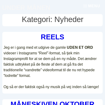
↓
MENU
UNDER MÅNEN
Menu
Hop
til
Kategori:
Nyheder
hovedindhold
REELS
Jeg er i gang med et udgive de gamle
UDEN ET ORD
videoer i Instagrams “Reel”-format, så tjek min
Instagramprofil for at se dem på en ny måde. Det ændrer
faktisk udtrykket på de fleste af dem at gå fra det
traditionelle “vandrette” videoformat til de nu ret hypede
“lodrette” format.
Og så er der faktisk også ny musik på vej inden så længe!
MÅNESKIVEN OKTOBER